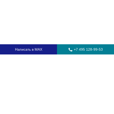
Написать в MAX
+7 495 128-99-53
Главная
Стекла для грузовых автомобилей
Стекла для автобусов
Стекла для спецтехники
Установка автостекол
Замена лобового стекла
Замена бокового стекла
Установка заднего стекла
Замена автостекол с выездом
Гарантия
Контакты