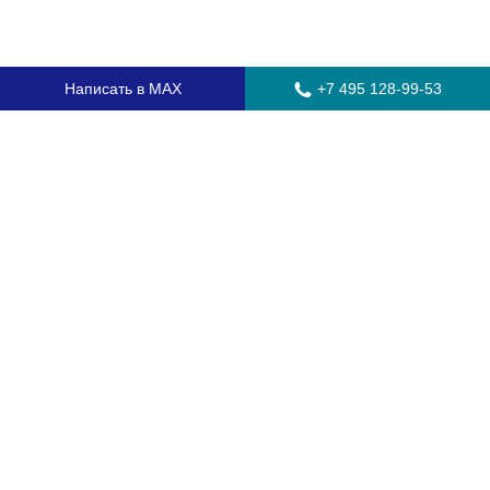
Написать в MAX
+7 495 128-99-53
Главная
Стекла для грузовых автомобилей
Стекла для автобусов
Стекла для спецтехники
Установка автостекол
Замена лобового стекла
Замена бокового стекла
Установка заднего стекла
Замена автостекол с выездом
Гарантия
Контакты
Доставка и оплата
О компании
Оптовикам
Часто задаваемые вопросы
Сертификаты