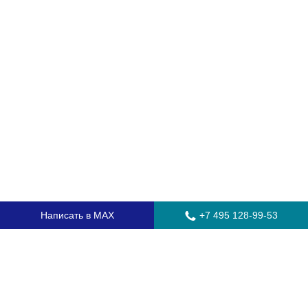
Написать в MAX
+7 495 128-99-53
Главная
Стекла для грузовых автомобилей
Стекла для автобусов
Стекла для спецтехники
Установка автостекол
Замена лобового стекла