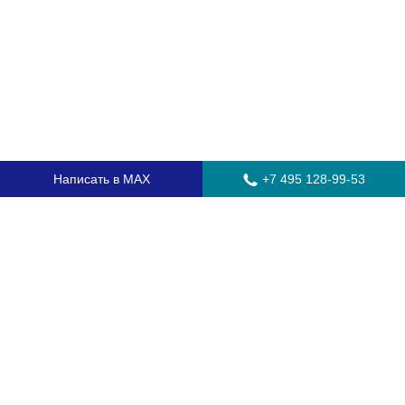
Написать в MAX
+7 495 128-99-53
Главная
Стекла для грузовых автомобилей
Стекла для автобусов
Стекла для спецтехники
Установка автостекол
Замена лобового стекла
Замена бокового стекла
Установка заднего стекла
Замена автостекол с выездом
Гарантия
Контакты