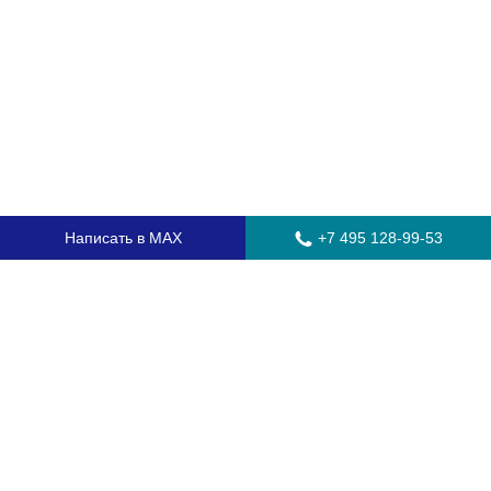
Написать в MAX
+7 495 128-99-53
Главная
Стекла для грузовых автомобилей
Стекла для автобусов
Стекла для спецтехники
Установка автостекол
Замена лобового стекла
Замена бокового стекла
Установка заднего стекла
Замена автостекол с выездом
Гарантия