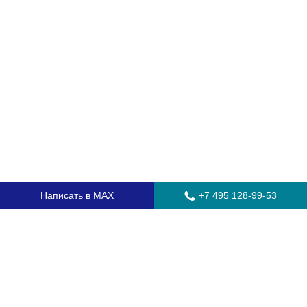
Написать в MAX
+7 495 128-99-53
Главная
Стекла для грузовых автомобилей
Стекла для автобусов
Стекла для спецтехники
Установка автостекол
Замена лобового стекла
Замена бокового стекла