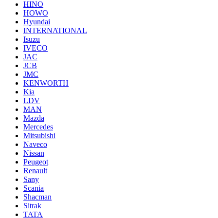
HINO
HOWO
Hyundai
INTERNATIONAL
Isuzu
IVECO
JAC
JCB
JMC
KENWORTH
Kia
LDV
MAN
Mazda
Mercedes
Mitsubishi
Naveco
Nissan
Peugeot
Renault
Sany
Scania
Shacman
Sitrak
TATA