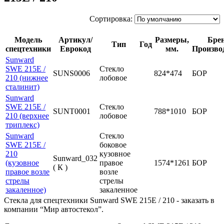
Сортировка:
Модель
Артикул/
Размеры,
Брен
Тип
Год
спецтехники
Еврокод
мм.
Произво
Sunward
SWE 215E /
Стекло
SUNS0006
824*474
БОР
210 (нижнее
лобовое
сталинит)
Sunward
SWE 215E /
Стекло
SUNT0001
788*1010
БОР
210 (верхнее
лобовое
триплекс)
Sunward
Стекло
SWE 215E /
боковое
210
кузовное
Sunward_032
(кузовное
правое
1574*1261
БОР
( К )
правое возле
возле
стрелы
стрелы
закаленное)
закаленное
Стекла для спецтехники Sunward SWE 215E / 210 - заказать в
компании “Мир автостекол”.