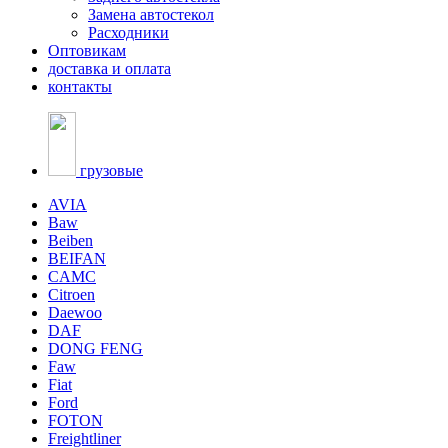
Замена автостекол
Расходники
Оптовикам
доставка и оплата
контакты
грузовые
AVIA
Baw
Beiben
BEIFAN
CAMC
Citroen
Daewoo
DAF
DONG FENG
Faw
Fiat
Ford
FOTON
Freightliner