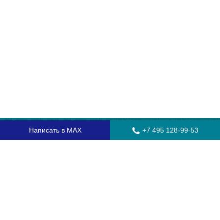
Написать в MAX
+7 495 128-99-53
Главная
Стекла для грузовых автомобилей
Стекла для автобусов
Стекла для спецтехники
Установка автостекол
Замена лобового стекла
Замена бокового стекла
Установка заднего стекла