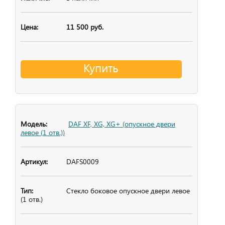
11 500 руб.
Купить
DAF XF, XG, XG+ (опускное двери
левое (1 отв.))
DAFS0009
Стекло боковое
опускное двери левое
(1 отв.)