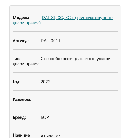
DAF XF, XG, XG+ (триплекс опускное
двери правое)
DAFT0011
Стекло боковое
триплекс опускное
двери правое
2022-
БОР
в наличии