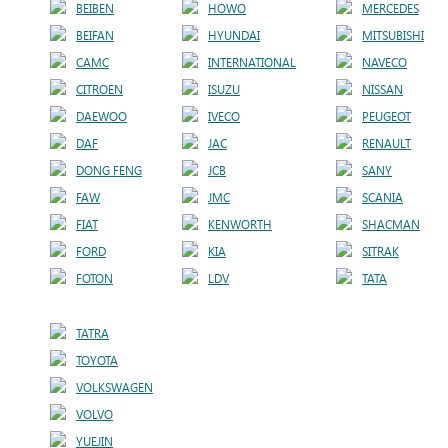
BEIBEN
HOWO
MERCEDES
BEIFAN
HYUNDAI
MITSUBISHI
CAMC
INTERNATIONAL
NAVECO
CITROEN
ISUZU
NISSAN
DAEWOO
IVECO
PEUGEOT
DAF
JAC
RENAULT
DONG FENG
JCB
SANY
FAW
JMC
SCANIA
FIAT
KENWORTH
SHACMAN
FORD
KIA
SITRAK
FOTON
LDV
TATA
TATRA
TOYOTA
VOLKSWAGEN
VOLVO
YUEJIN