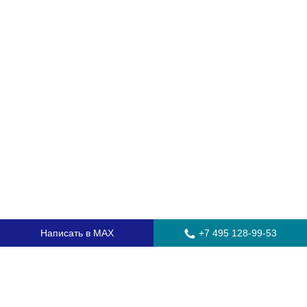
Написать в MAX
+7 495 128-99-53
Главная
Стекла для грузовых автомобилей
Стекла для автобусов
Стекла для спецтехники