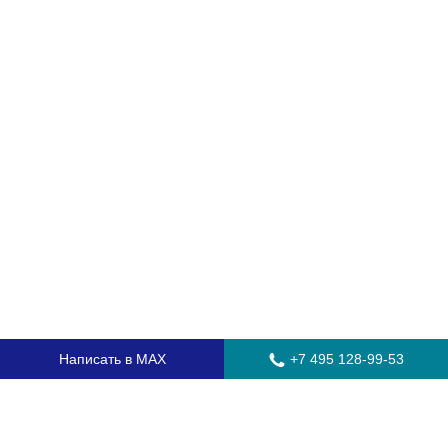
Написать в MAX
+7 495 128-99-53
Главная
Стекла для грузовых автомобилей
Стекла для автобусов
Стекла для спецтехники