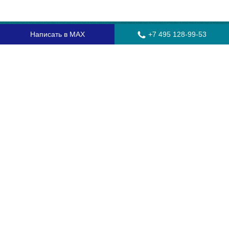
Написать в MAX
+7 495 128-99-53
Главная
Стекла для грузовых автомобилей
Стекла для автобусов
Стекла для спецтехники
Установка автостекол
Замена лобового стекла
Замена бокового стекла
Установка заднего стекла
Замена автостекол с выездом
Гарантия
Контакты
Доставка и оплата
О компании
Оптовикам
Часто задаваемые вопросы
Сертификаты