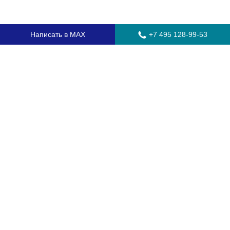
Написать в MAX
+7 495 128-99-53
Главная
Стекла для грузовых автомобилей
Стекла для автобусов
Стекла для спецтехники
Установка автостекол
Замена лобового стекла
Замена бокового стекла
Установка заднего стекла
Замена автостекол с выездом
Гарантия
Контакты
Доставка и оплата
О компании
Оптовикам
Часто задаваемые вопросы
Сертификаты